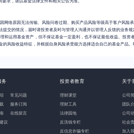
间要求，请以基金法律文件和相关公告为准。
因网络原因无法传输、风险问卷过期、购买产品风险等级高于客户风险承
法提交的情况，届时请投资者及时与管理人沟通并以管理人反馈的业务规
管理和运用基金资产，但不保证基金一定盈利，也不保证最低收益。投资
金的风险收益特征，并根据自身风险承受能力选择适合自己的基金产品。
服务
投资者教育
关于
绍
常见问题
理财课堂
公司
载
服务订阅
理财工具
团队
南
在线留言
法律园地
公司
建议
反洗钱专栏
社会
反信息诈骗专栏
加入