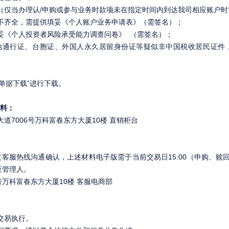
（仅当办理认/申购或参与业务时款项未在指定时间内到达我司相应账户时
不齐全，需提供填妥《个人账户业务申请表》（需签名）；
妥《个人投资者风险承受能力调查问卷》 （需签名）；
地通行证、台胞证、外国人永久居留身份证等疑似非中国税收居民证件
“单据下载”进行下载。
料：
道7006号万科富春东方大厦10楼 直销柜台
服热线沟通确认，上述材料电子版需于当前交易日15:00（申购、赎回、
至管理人。
号万科富春东方大厦10楼 客服电商部
交易执行。