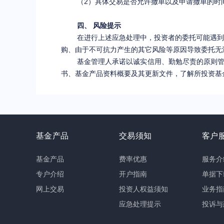
（2）具体交易是否允许撤单以及申请撤单的时
四、 风险提示
在进行上述应急处理中，投资者的委托可能遇到
购、
由于不可抗力产生的其它风险等原因导致委托无
基金管理人承诺以诚实信用、勤勉尽责的原则
书、基金产品资料概要及其更新文件，了解所投资基
基金产品
交易须知
客户
基金产品
费率优惠
服务介
专户介绍
开户指南
单据下
网上交易
投资人权益须知
业务指
应急处理提示
投诉与