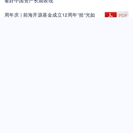
看好中国资产长期表现
周年庆 | 前海开源基金成立12周年“拾”光如
查看文件
2025-01-23
初，卓“贰”不凡
前海开源基金互联网传播策划及小程序开发
查看文件
2024-12-03
需求书
前海开源基金货币经纪商采购招标公告
查看文件
2024-10-30
前海开源基金运营策划服务招标书
查看文件
2024-09-04
前海开源基金广告设计服务需求书（招标）
2024-07-02
前海开源基金管理有限公司招标文件（项目
查看文件
2024-06-28
名称：前海开源财务、产品、内控、离任、
子公司风险控制指标监管报表审计项目）
前海开源基金公益课在腾冲“梦想教室”开讲
查看文件
2024-06-05