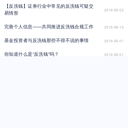
【反洗钱】证券行业中常见的反洗钱可疑交
2019-09-02
易情形
完善个人信息——共同推进反洗钱合规工作
2019-08-15
基金投资者与反洗钱那些不得不说的事情
2019-08-01
你知道什么是“反洗钱”吗？
2019-08-01
防诈骗知识和报警指南
2015-06-19
警惕网络诈骗花样翻新
2015-06-19
针对近期以“前海开源基金”名义设立虚假网站
2015-06-12
行为的声明
典型信息诈骗手段
2014-07-16